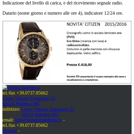
Indicazione del livello di carica, e del ricevimento segnale radio.
Datario (nome giorno e numero alle ore 4), indicatore 12/24 ore.
tel./fax +39.0737.85662
Corso Vittorio Emanuele 52,
62024 Matelica MC
indirizzo:
Corso Vittorio Emanuele 52,
62024 Matelica MC
email:
info@donatigioielleria.it
-
tel./fax +39.0737.85662
sitemap
-